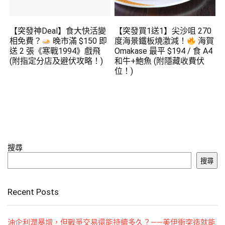
【突發神Deal】食大快活變
【突發買1送1】尖沙咀 270
相免費？
晚市滿 $150 即
度海景鐵板燒激減！
海賀
送 2 張《寒戰1994》戲飛
Omakase 最平 $194 / 食 A4
(附指定分店及避伏攻略！)
和牛+鮑魚 (附隱藏收費伏
位！)
搜尋
搜尋
Recent Posts
油企利潤暴增，但戰爭交易還能持續多久？——美伊衝突造就能