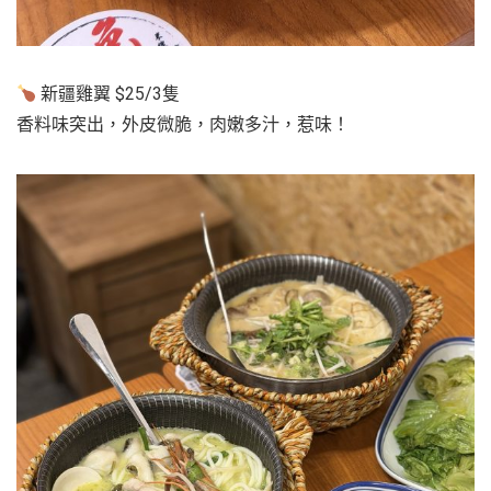
新疆雞翼 $25/3隻
香料味突出，外皮微脆，肉嫩多汁，惹味！