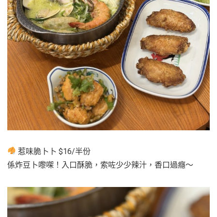
惹味脆卜卜 $16/半份
係炸豆卜嚟㗎！入口酥脆，索咗少少辣汁，香口過癮～