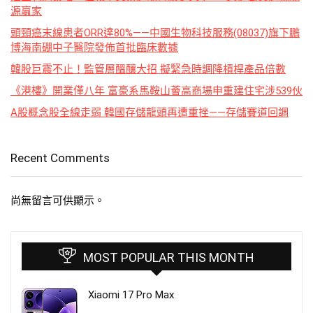
源贏家
頭頸癌末線患者ORR達80%——中國生物科技服務(08037)旗下鵬
博海南硼中子醫院發佈首批臨床數據
韓股巨震不止！監管層醞釀大招 擬緊急時調降槓桿產品倍數
《港樓》開業僅八年 富豪系馬鞍山薈高商場申重建住宅涉539伙
A股概念股全線走弱 韓國存儲龍頭再遭重挫——存儲賽道回調
Recent Comments
尚無留言可供顯示。
MOST POPULAR THIS MONTH
Xiaomi 17 Pro Max