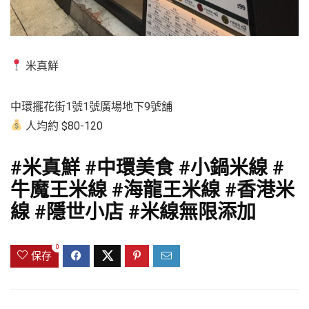
米真鮮
中環擺花街1號1號廣場地下9號舖
人均約 $80-120
#米真鮮 #中環美食 #小鍋米線 #
牛魔王米線 #海龍王米線 #香港米
線 #隱世小店 #米線無限添加
0
保存