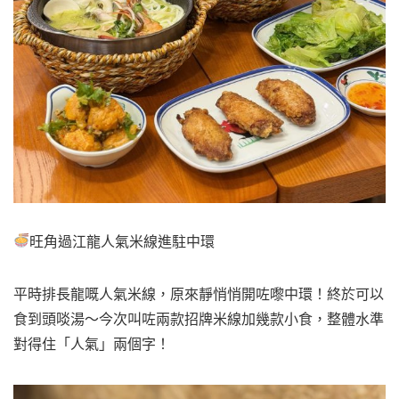
旺角過江龍人氣米線進駐中環
平時排長龍嘅人氣米線，原來靜悄悄開咗嚟中環！終於可以
食到頭啖湯～今次叫咗兩款招牌米線加幾款小食，整體水準
對得住「人氣」兩個字！