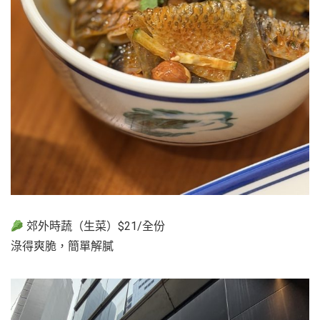
郊外時蔬（生菜）$21/全份
淥得爽脆，簡單解膩