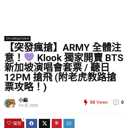
Uncategorized
【突發瘋搶】ARMY 全體注
意！
Klook 獨家開賣 BTS
新加坡演唱會套票 / 聽日
12PM 搶飛 (附老虎教路搶
票攻略！)
小編
50
Views
0
4 6 月, 2026
0
保存