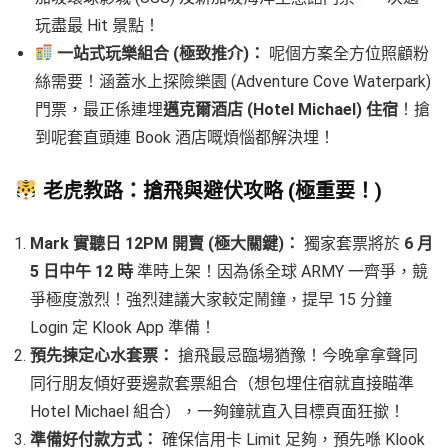
玩盡最 Hit 景點！
一站式玩樂組合 (極致推介)：
呢個方案全方位照顧粉
絲需要！涵蓋水上探險樂園 (Adventure Cove Waterpark)
門票，最正係連埋
邁克爾酒店 (Hotel Michael) 住宿
！搶
到呢套直頭連 Book 酒店嘅煩惱都解決埋！
老虎教路：搶飛與避伏攻略 (極重要！)
Mark 實聽日 12PM 開賣 (極大關鍵)：
獨家套票將於
6 月
5 日中午 12 時
準時上架！因為係全球 ARMY 一齊爭，競
爭極度激烈！強烈建議大家較定鬧鐘，提早 15 分鐘
Login 定 Klook App 準備！
預先揀定心水套票：
搶飛最忌臨場猶豫！今晚拿拿聲同
同行朋友傾好要邊款套票組合（想包埋住宿就直接瞄準
Hotel Michael 組合），一夠鐘就直入目標頁面狂撳！
準備好付款方式：
確保信用卡 Limit 足夠，預先喺 Klook