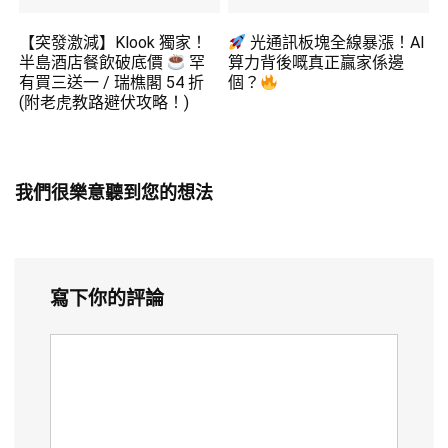
【突發激減】Klook 獨家！
光通訊板塊全線暴漲！AI
半島酒店餐飲破底價
罕
算力背後嘅真正贏家係邊
有買三送一 / 瑞樵閣 54 折
個？
(附老虎教路避伏攻略！)
我們很樂意聽到您的想法
寫下你的評論