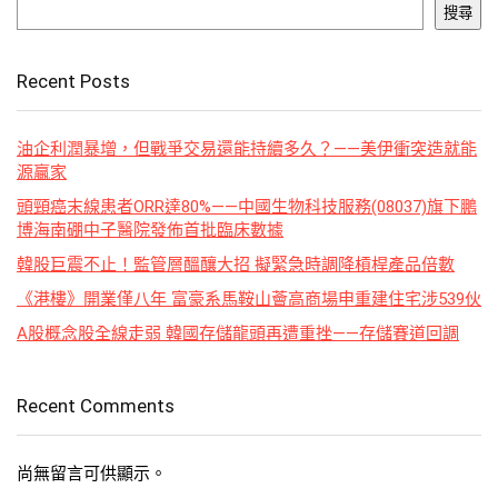
搜尋
Recent Posts
油企利潤暴增，但戰爭交易還能持續多久？——美伊衝突造就能
源贏家
頭頸癌末線患者ORR達80%——中國生物科技服務(08037)旗下鵬
博海南硼中子醫院發佈首批臨床數據
韓股巨震不止！監管層醞釀大招 擬緊急時調降槓桿產品倍數
《港樓》開業僅八年 富豪系馬鞍山薈高商場申重建住宅涉539伙
A股概念股全線走弱 韓國存儲龍頭再遭重挫——存儲賽道回調
Recent Comments
尚無留言可供顯示。