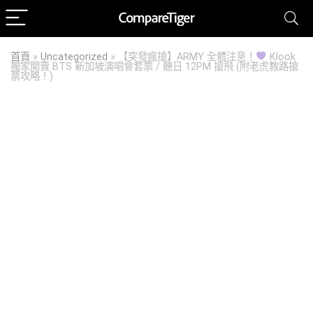
首頁
»
Uncategorized
»
【突發瘋搶】ARMY 全體注意！
Klook
獨家開賣 BTS 新加坡演唱會套票 / 聽日 12PM 搶飛 (附老虎教路搶
票攻略！)