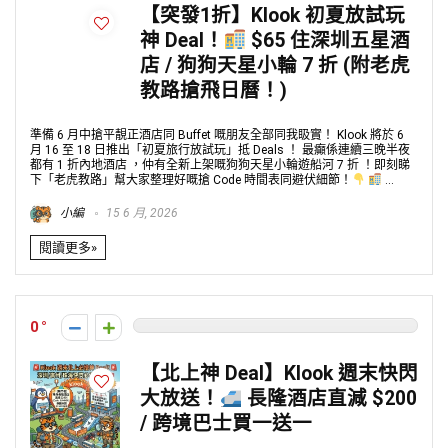
【突發1折】Klook 初夏放試玩
神 Deal！
$65 住深圳五星酒
店 / 狗狗天星小輪 7 折 (附老虎
教路搶飛日曆！)
準備 6 月中搶平靚正酒店同 Buffet 嘅朋友全部同我𥄫實！ Klook 將於 6
月 16 至 18 日推出「初夏旅行放試玩」抵 Deals ！ 最癲係連續三晚半夜
都有 1 折內地酒店 ，仲有全新上架嘅狗狗天星小輪遊船河 7 折 ！即刻睇
下「老虎教路」幫大家整理好嘅搶 Code 時間表同避伏細節！
...
小編
15 6 月, 2026
閱讀更多»
0
【北上神 Deal】Klook 週末快閃
大放送！
長隆酒店直減 $200
/ 跨境巴士買一送一