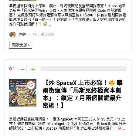
準備週末快閃北上深圳、廣州、珠海玩嘅朋友全部同我𥄫實！ Klook 最新
更新咗「週末快閃指南」專頁，入面收埋咗超多極限神 Code 同隱藏優
惠！ 最癲係預訂珠海長隆酒店可以無腦直減 HK$200，仲有去融創同長隆
嘅跨境直通巴「買一送一」！即刻睇下「老虎教路」幫大家執出嚟嘅必搶
推介同避伏細節！
...
小編
14 6 月, 2026
閱讀更多»
0
【炒 SpaceX 上市必睇！
華
爾街瘋傳「馬斯克終極資本劇
本」：鎖定 7 月兩個關鍵暴升
密碼！】
美股近期最震撼嘅消息，一定係 SpaceX 本周五正式以 $135 美元 IPO 上
市！ 雖然有機構（例如 Morningstar）話佢估值過高，但華爾街頂級分析
師話你知：上市初期，SpaceX 嘅股價好可能會出現史詩級嘅暴升！
...