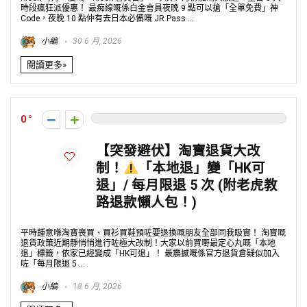
時段瘋狂派優惠！ 最痴線嘅係白金會員夜晚 9 點可以搶「全單免費」神
Code，夜晚 10 點仲有去日本必備嘅 JR Pass ...
小編
30 6 月, 2026
閱讀更多»
0
【突發避伏】淘寶退貨大改
制！
「本地退」變「HK可
退」/ 每月限退 5 次 (附老虎教
路退款懶人包！)
平時鍾意喺淘寶喪買、買衫買鞋預咗要退換嘅朋友全部同我𥄫實！ 淘寶嘅
退貨政策近期靜悄悄進行咗極大改制！大家以前買嘢最定心丸嘅「本地
退」標籤，依家已經變成「HK可退」！ 最震撼嘅係官方退貨倉疑似加入
咗「每月限退 5 ...
小編
18 6 月, 2026