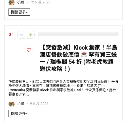
小編
12 6 月, 2026
閱讀更多»
0
【突發激減】Klook 獨家！半島
酒店餐飲破底價
罕有買三送
一 / 瑞樵閣 54 折 (附老虎教路
避伏攻略！)
準備慶祝生日、紀念日或者想同屋企人食餐好嘅朋友全部同我𥄫實！ 平時
極少做大減價、高高在上嘅頂級奢華指標 —— 香港半島酒店 (The
Peninsula) 突發聯乘 Klook 推出獨家餐飲神 Deal！ 今次真係癲咗，露台
餐廳 Buffet ...
小編
9 6 月, 2026
閱讀更多»