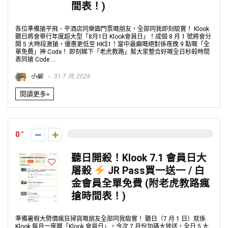
間表！)
各位準備搶平飛、平酒店同樂園門票嘅朋友，全部同我即刻𥄫實！ Klook
聽日將會舉行年度超大型「8月1日 Klook會員日」！成個 8 月 1 號將會分
開 5 大時段激搶，優惠更低至 HK$1！當中最癲嘅絕對係夜晚 9 點嘅「全
單免費」神 Code！ 即刻睇下「老虎教路」幫大家整合好嘅全日秒殺時間
表同搶 Code ...
小編
31 7 月, 2026
閱讀更多»
0
聽日開殺！Klook 7.1 會員日大
屠殺
JR Pass買一送一 / 白
金會員全單免費 (附老虎教路瘋
搶時間表！)
準備暑假大劈價瘋狂掃貨嘅朋友全部同我𥄫實！ 聽日（7 月 1 日）就係
Klook 每月一度嘅「Klook 會員日」，今次 7 月份加碼大放送，全日 5 大