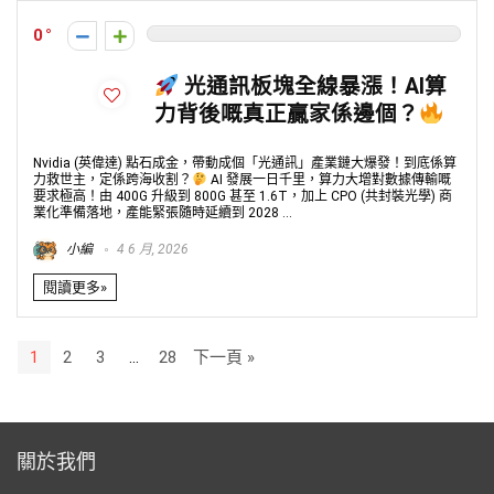
0
光通訊板塊全線暴漲！AI算
力背後嘅真正贏家係邊個？
Nvidia (英偉達) 點石成金，帶動成個「光通訊」產業鏈大爆發！到底係算
力救世主，定係跨海收割？
AI 發展一日千里，算力大增對數據傳輸嘅
要求極高！由 400G 升級到 800G 甚至 1.6T，加上 CPO (共封裝光學) 商
業化準備落地，產能緊張隨時延續到 2028 ...
小編
4 6 月, 2026
閱讀更多»
1
2
3
…
28
下一頁 »
關於我們