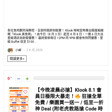
各位食肉獸同海鮮控，全部同我即刻𥄫實！ Klook 啱啱宣佈推出極度痴線
嘅「Klook 美食周」！由今日（8 月 3 日）起至 8 月 8 日，一連 6 日大派
星級酒店自助餐優惠！ 最誇張係每日 12PM 同 9PM 都會有快閃優惠，星
級 Buffet 低至 $100 ...
小編
2 8 月, 2026
閱讀更多»
0
【今晚凌晨必搶】Klook 8.1 會
員日極限大暴走！
狂搶全單
免費 / 樂園買一送一 / 低至一折
神 Deal (附老虎教路搶 Code 時